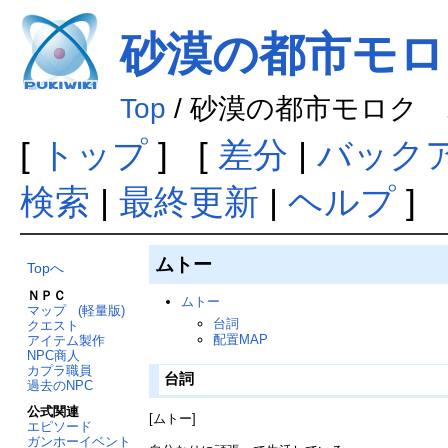
砂漠の都市モロ
Top
/ 砂漠の都市モロク
[
トップ
] [
差分
|
バック
検索
|
最終更新
|
ヘルプ
]
ムトー
Topへ
ＮＰＣ
ムトー
マップ
(軽量版)
台詞
クエスト
配置MAP
アイテム製作
NPC商人
カプラ職員
台詞
過去のNPC
公式関連
[ムトー]
エピソード
ガンホーイベント