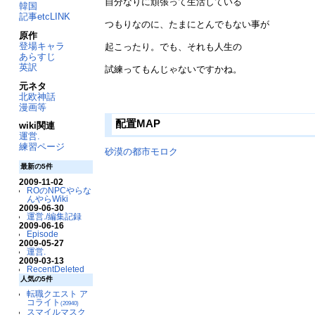
自分なりに頑張って生活している
韓国
記事etcLINK
つもりなのに、たまにとんでもない事が
原作
登場キャラ
起こったり。でも、それも人生の
あらすじ
英訳
試練ってもんじゃないですかね。
元ネタ
北欧神話
漫画等
配置MAP
wiki関連
運営.
練習ページ
砂漠の都市モロク
最新の5件
2009-11-02
ROのNPCやらな
んやらWiki
2009-06-30
運営./編集記録
2009-06-16
Episode
2009-05-27
運営.
2009-03-13
RecentDeleted
人気の5件
転職クエスト ア
コライト
(20940)
スマイルマスク