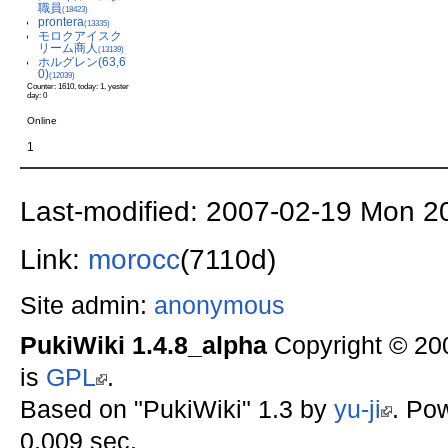
職員
(18423)
prontera
(13335)
モロクアイスク
リーム商人
(13139)
ホルグレン(63,6
0)
(12039)
Counter: 1610, today: 1, yester
day: 0
Online
1
Last-modified: 2007-02-19 Mon 2
Link:
morocc
(7110d)
Site admin:
anonymous
PukiWiki 1.4.8_alpha
Copyright © 2
is
GPL
.
Based on "PukiWiki" 1.3 by
yu-ji
. Po
0.009 sec.