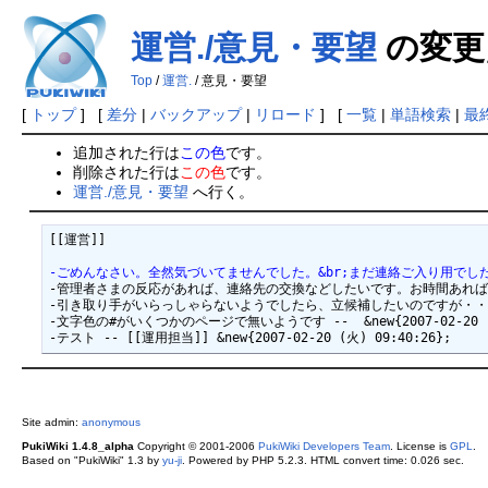
運営./意見・要望
の変更
Top
/
運営.
/ 意見・要望
[
トップ
] [
差分
|
バックアップ
|
リロード
] [
一覧
|
単語検索
|
最
追加された行は
この色
です。
削除された行は
この色
です。
運営./意見・要望
へ行く。
[[運営]]

-ごめんなさい。全然気づいてませんでした。&br;まだ連絡ご入り用でしたら[[このへん
-管理者さまの反応があれば、連絡先の交換などしたいです。お時間あればまずコメントい
-引き取り手がいらっしゃらないようでしたら、立候補したいのですが・・・ -- [[K
-文字色の#がいくつかのページで無いようです --  &new{2007-02-20 (火)
Site admin:
anonymous
PukiWiki 1.4.8_alpha
Copyright © 2001-2006
PukiWiki Developers Team
. License is
GPL
.
Based on "PukiWiki" 1.3 by
yu-ji
. Powered by PHP 5.2.3. HTML convert time: 0.026 sec.