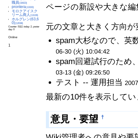
職員
(18423)
ページの新設や大きな編
prontera
(13333)
モロクアイスク
リーム商人
(13139)
ホルグレン(63,6
0)
元の文章と大きく方向が
(12038)
Counter: 5112, today: 2, yester
day: 0
Online
spam大杉なので、英数
1
06-30 (火) 10:04:42
spam回避試行のため
03-13 (金) 09:26:50
テスト -- 運用担当
2007
最新の10件を表示して
†
意見・要望
Wiki管理者への意見や