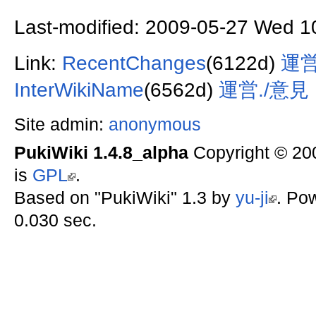
Last-modified: 2009-05-27 Wed 1
Link:
RecentChanges
(6122d)
運営
InterWikiName
(6562d)
運営./意
Site admin:
anonymous
PukiWiki 1.4.8_alpha
Copyright © 2
is
GPL
.
Based on "PukiWiki" 1.3 by
yu-ji
. Po
0.030 sec.