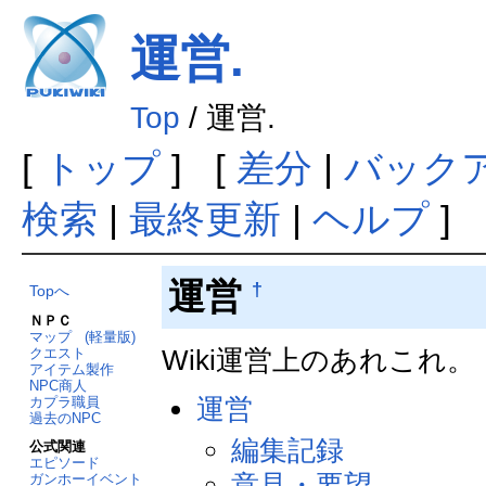
運営.
Top
/ 運営.
[
トップ
] [
差分
|
バック
検索
|
最終更新
|
ヘルプ
]
運営
†
Topへ
ＮＰＣ
マップ
(軽量版)
Wiki運営上のあれこれ。
クエスト
アイテム製作
NPC商人
運営
カプラ職員
過去のNPC
編集記録
公式関連
エピソード
意見・要望
ガンホーイベント