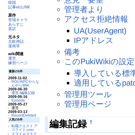
韓国
記事etcLINK
管理者より
原作
アクセス拒絶情報
登場キャラ
あらすじ
UA(UserAgent)
英訳
元ネタ
IPアドレス
北欧神話
漫画等
備考
wiki関連
運営.
このPukiWikiの設定
練習ページ
導入している標準外
最新の5件
2009-11-02
適用しているpatc
ROのNPCやらな
んやらWiki
2009-06-30
管理用ツール
運営./編集記録
2009-06-16
Episode
管理用ページ
2009-05-27
運営.
2009-03-13
RecentDeleted
人気の5件
†
編集記録
転職クエスト ア
コライト
(20940)
スマイルマスク