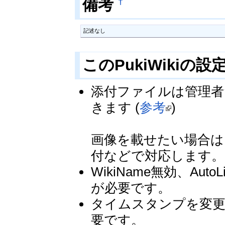
†
備考
記述なし
このPukiWikiの設
添付ファイルは管理者
きます (
参考
)
画像を載せたい場合は
付などで対応します。
WikiName無効、A
が必要です。
タイムスタンプを変更
要です。